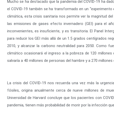
Mucho se ha destacado que la pandemia del COVID-19 ha dado un
el COVID-19 también se ha transformado en un “experimento en
climática, esta crisis sanitaria nos permite ver la magnitud
las emisiones de gases efecto invernadero (GEI) para el añ
inconvenientes, es insuficiente, y es transitoria. El Panel I
para reducir los GEI más allá de un 1.5 grados centígrados re
2010, y alcanzar la carbono neutralidad para 2050. Como fue
climático ocasionará el ingreso a la pobreza de 120 millones 
salvaría a 40 millones de personas del hambre y a 270 millones 
La crisis del COVID-19 nos recuerda una vez más la urgencia
fósiles, origina anualmente cerca de nueve millones de mue
Universidad de Harvard concluye que los pacientes con COVID-
pandemia, tienen más probabilidad de morir por la infección que