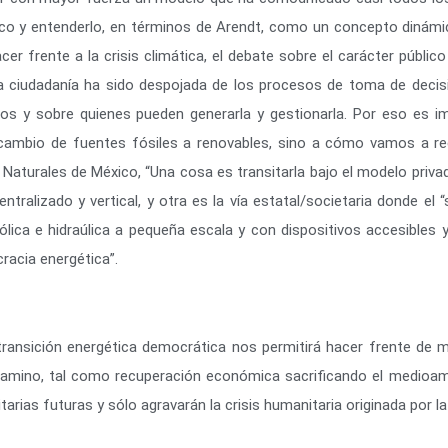
úblico y entenderlo, en términos de Arendt, como un concepto dinám
cer frente a la crisis climática, el debate sobre el carácter públic
 La ciudadanía ha sido despojada de los procesos de toma de deci
orios y sobre quienes pueden generarla y gestionarla. Por eso es
 cambio de fuentes fósiles a renovables, sino a cómo vamos a re
Naturales de México, “Una cosa es transitarla bajo el modelo priv
ntralizado y vertical, y otra es la vía estatal/societaria donde el
ólica e hidraúlica a pequeña escala y con dispositivos accesibles
racia energética”.
a transición energética democrática nos permitirá hacer frente de
ro camino, tal como recuperación económica sacrificando el medioa
itarias futuras y sólo agravarán la crisis humanitaria originada por l