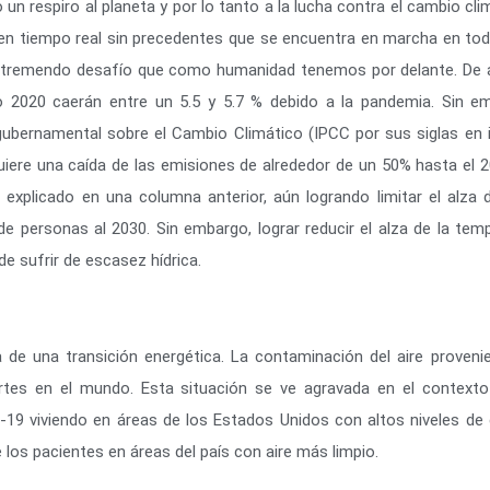
 respiro al planeta y por lo tanto a la lucha contra el cambio cli
 tiempo real sin precedentes que se encuentra en marcha en todo 
 del tremendo desafío que como humanidad tenemos por delante. De 
o 2020 caerán entre un 5.5 y 5.7 % debido a la pandemia. Sin 
ntergubernamental sobre el Cambio Climático (IPCC por sus siglas e
quiere una caída de las emisiones de alrededor de un 50% hasta el 
 explicado en una columna anterior, aún logrando limitar el alza
de personas al 2030. Sin embargo, lograr reducir el alza de la tem
de sufrir de escasez hídrica.
 de una transición energética. La contaminación del aire proven
rtes en el mundo. Esta situación se ve agravada en el contexto 
19 viviendo en áreas de los Estados Unidos con altos niveles de 
 los pacientes en áreas del país con aire más limpio.