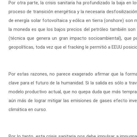
Por otra parte, la crisis sanitaria ha profundizado la baja en 
proceso de transición energética y la necesaria desfosilizació
de energía solar fotovoltaica y eólica en tierra (onshore) son 
la moneda es que los bajos precios del petróleo también son u
(técnica que genera un gran impacto socioambiental), que p
geopolíticas, toda vez que el fracking le permitió a EEUU posi
Por estas razones, no parece exagerado afirmar que la forma
clave para el futuro de la humanidad. Si la salida es sólo a t
modelo productivo actual, que no quepa duda que más temprano
aún más de lograr mitigar las emisiones de gases efecto inve
climática en curso.
Por lo tanto, esta crisis sanitaria nos debe impulsar a impu