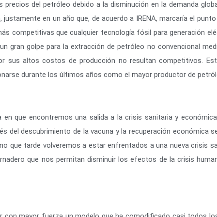
los precios del petróleo debido a la disminución en la demanda glob
n, justamente en un año que, de acuerdo a IRENA, marcaría el punto 
más competitivas que cualquier tecnología fósil para generación elé
n gran golpe para la extracción de petróleo no convencional media
or sus altos costos de producción no resultan competitivos. Es
cionarse durante los últimos años como el mayor productor de petró
 en que encontremos una salida a la crisis sanitaria y económica
ravés del descubrimiento de la vacuna y la recuperación económica 
 que tarde volveremos a estar enfrentados a una nueva crisis san
rnadero que nos permitan disminuir los efectos de la crisis huma
gnar con mayor fuerza un modelo que ha comodificado casi todos lo