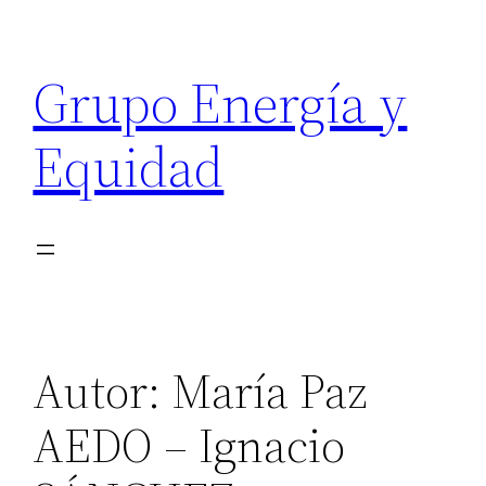
Saltar
al
Grupo Energía y
contenido
Equidad
Autor:
María Paz
AEDO – Ignacio