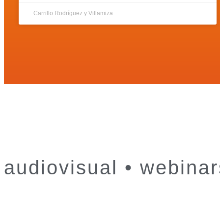
Carrillo Rodríguez y Villamiza
audiovisual • webina